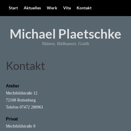
Start
Aktuelles
Werk
Vita
Kontakt
Michael Plaetschke
Malerei, Bildhauerei, Grafik
Kontakt
Atelier
Mechthildstraße 12
72108 Rottenburg
Telefon 07472 280961
Privat
Mechthildstraße 8